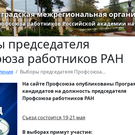
градская межрегиональная орган
рофсоюза работников Российской академии на
 председателя
юза работников РАН
ления
Выборы председателя Профсоюза...
На сайте Профсоюза опубликованы Прогр
кандидатов на должность председателя
Профсоюза работников РАН
Съезд состоится 19-21 мая
В выборах примут участие: