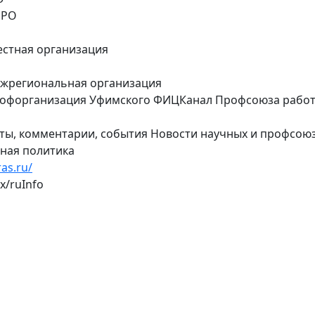
 РО
естная организация
ежрегиональная организация
офорганизация Уфимского ФИЦКанал Профсоюза рабо
ты, комментарии, события Новости научных и профсою
чная политика
ras.ru/
x
/ruInfo