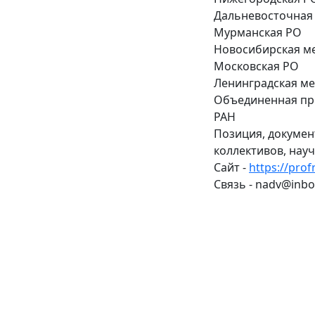
Дальневосточная
Мурманская РО
Новосибирская м
Московская РО
Ленинградская м
Объединенная пр
РАН
Позиция, докумен
коллективов, нау
Сайт -
https://prof
Связь - nadv
@inbo