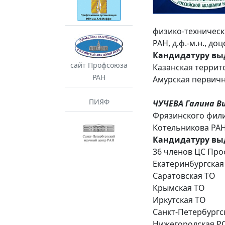
физико-техническ
РАН, д.ф.-м.н., д
Кандидатуру вы
сайт Профсоюза
Казанская террит
РАН
Амурская первич
ПИЯФ
ЧУЧЕВА Галина В
Фрязинского фили
Котельникова РАН,
Кандидатуру вы
36 членов ЦС Пр
Екатеринбургская
Саратовская ТО
Крымская ТО
Иркутская ТО
Санкт-Петербургс
Нижегородская Р