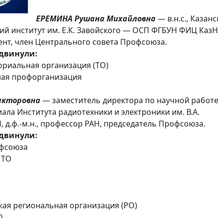
ЕРЕМИНА Рушана Михайловна
— в.н.с., Казан
ий институт им. Е.К. Завойского — ОСП ФГБУН ФИЦ Каз
оцент, член Центрального совета Профсоюза.
двинули:
ориальная организация (ТО)
ная профорганизация
икторовна
— заместитель директора по научной работ
ала Института радиотехники и электроники им. В.А.
 д.ф.-м.н., профессор РАН, председатель Профсоюза.
двинули:
офсоюза
 ТО
кая региональная организация (РО)
О